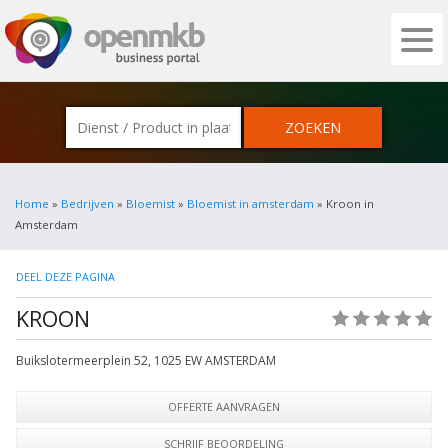
OPENMKB - DE ZAKELIJKE PORTAL VOOR
Home
»
Bedrijven
»
Bloemist
»
Bloemist in amsterdam
» Kroon in
Amsterdam
DEEL DEZE PAGINA
KROON
(0)
Buikslotermeerplein 52
,
1025 EW
AMSTERDAM
OFFERTE AANVRAGEN
SCHRIJF BEOORDELING