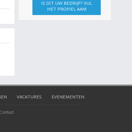
IS DIT UW BEDRIJF? VUL
HET PROFIEL AAN!
GEN
VACATURES
EVENEMENTEN
Contact