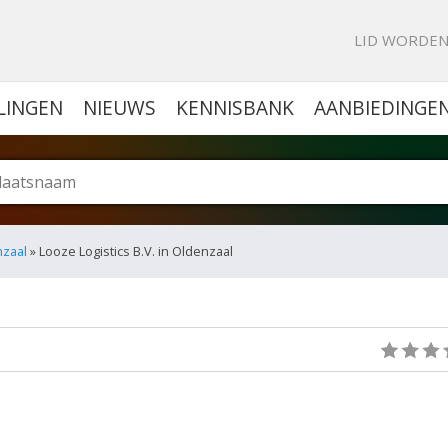
KE PORTAL VOOR BEDRIJVEN
LID WORDE
LINGEN
NIEUWS
KENNISBANK
AANBIEDINGE
nzaal
» Looze Logistics B.V. in Oldenzaal