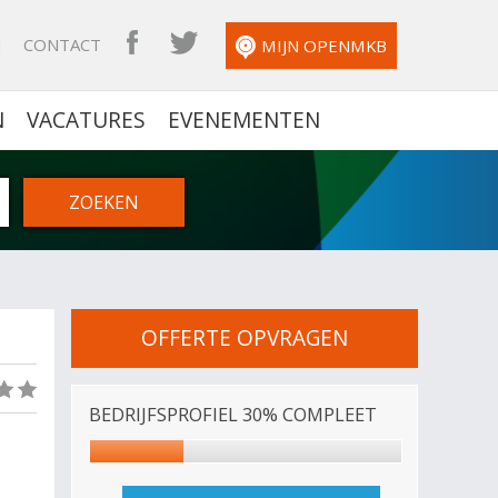
N
CONTACT
OPENMKB FACEBOOK
OPENMKB TWITTER
MIJN OPENMKB
N
VACATURES
EVENEMENTEN
OFFERTE OPVRAGEN
(0)
BEDRIJFSPROFIEL 30% COMPLEET