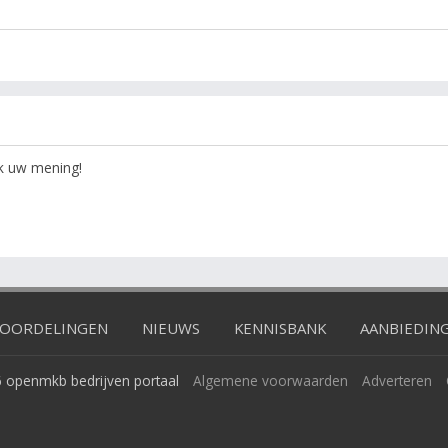
ok uw mening!
OORDELINGEN
NIEUWS
KENNISBANK
AANBIEDIN
 openmkb bedrijven portaal
Algemene voorwaarden
Adverteren