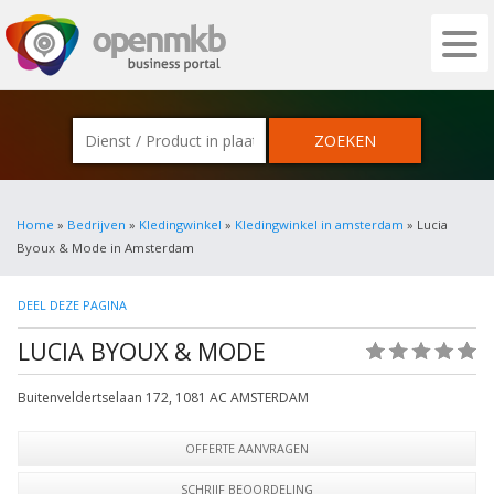
OPENMKB - DE ZAKELIJKE PORTAL VOOR
Home
»
Bedrijven
»
Kledingwinkel
»
Kledingwinkel in amsterdam
» Lucia
Byoux & Mode in Amsterdam
DEEL DEZE PAGINA
LUCIA BYOUX & MODE
(0)
Buitenveldertselaan 172
,
1081 AC
AMSTERDAM
OFFERTE AANVRAGEN
SCHRIJF BEOORDELING