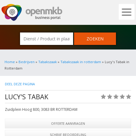
OPENMKB - DE ZAKELIJKE PORTAL VOOR
Home
»
Bedrijven
»
Tabakszaak
»
Tabakszaak in rotterdam
» Lucy's Tabak in
Rotterdam
DEEL DEZE PAGINA
LUCY'S TABAK
(0)
Zuidplein Hoog 800
,
3083 BR
ROTTERDAM
OFFERTE AANVRAGEN
SCHRIJF BEOORDELING