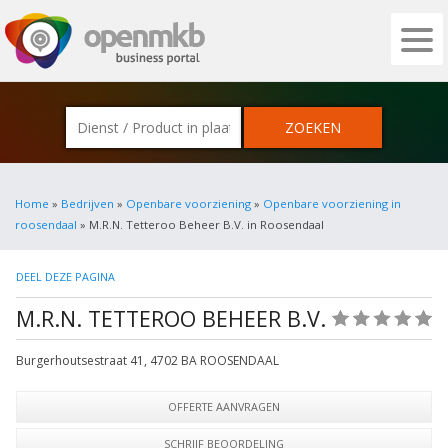
OPENMKB - DE ZAKELIJKE PORTAL VOOR
Home
»
Bedrijven
»
Openbare voorziening
»
Openbare voorziening in
roosendaal
» M.R.N. Tetteroo Beheer B.V. in Roosendaal
DEEL DEZE PAGINA
M.R.N. TETTEROO BEHEER B.V.
(0)
Burgerhoutsestraat 41
,
4702 BA
ROOSENDAAL
OFFERTE AANVRAGEN
SCHRIJF BEOORDELING