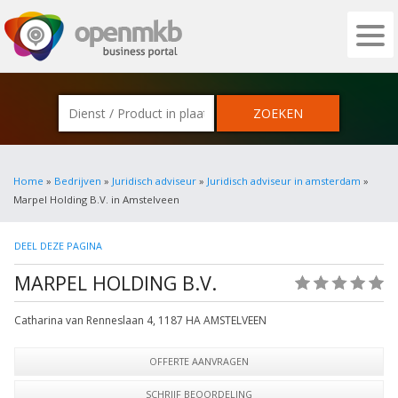
OPENMKB - DE ZAKELIJKE PORTAL VOOR
Home
»
Bedrijven
»
Juridisch adviseur
»
Juridisch adviseur in amsterdam
»
Marpel Holding B.V. in Amstelveen
DEEL DEZE PAGINA
MARPEL HOLDING B.V.
(0)
Catharina van Renneslaan 4
,
1187 HA
AMSTELVEEN
OFFERTE AANVRAGEN
SCHRIJF BEOORDELING