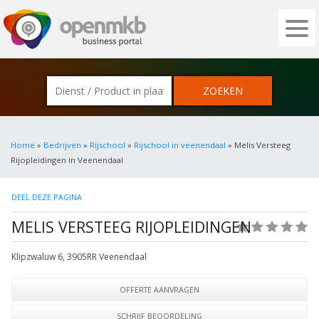
OPENMKB - DE ZAKELIJKE PORTAL VOOR
Home
»
Bedrijven
»
Rijschool
»
Rijschool in veenendaal
» Melis Versteeg
Rijopleidingen in Veenendaal
DEEL DEZE PAGINA
MELIS VERSTEEG RIJOPLEIDINGEN
(0)
Klipzwaluw 6
,
3905RR
Veenendaal
OFFERTE AANVRAGEN
SCHRIJF BEOORDELING