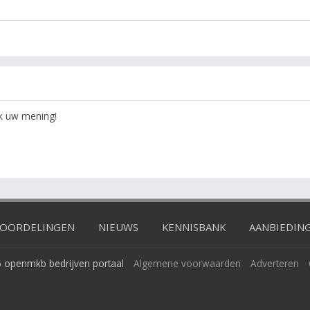
ok uw mening!
OORDELINGEN
NIEUWS
KENNISBANK
AANBIEDIN
 openmkb bedrijven portaal
Algemene voorwaarden
Adverteren