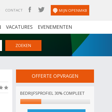
N
CONTACT
OPENMKB FACEBOOK
OPENMKB TWITTER
MIJN OPENMKB
N
VACATURES
EVENEMENTEN
OFFERTE OPVRAGEN
(0)
BEDRIJFSPROFIEL 30% COMPLEET