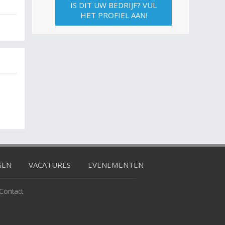
IS DIT UW BEDRIJF? VUL
HET PROFIEL AAN!
GEN
VACATURES
EVENEMENTEN
Contact