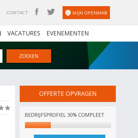
N
CONTACT
OPENMKB FACEBOOK
OPENMKB TWITTER
MIJN OPENMKB
N
VACATURES
EVENEMENTEN
OFFERTE OPVRAGEN
(0)
BEDRIJFSPROFIEL 30% COMPLEET