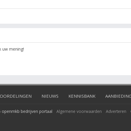
ok uw mening!
OORDELINGEN
NIEUWS
KENNISBANK
AANBIEDIN
 openmkb bedrijven portaal
Algemene voorwaarden
Adverteren