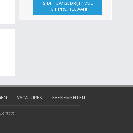
IS DIT UW BEDRIJF? VUL
HET PROFIEL AAN!
GEN
VACATURES
EVENEMENTEN
Contact