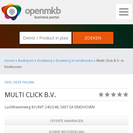
OPENMKB - DE ZAKELIJKE PORTAL VOOR
Home
»
Bedrijven
»
Drukkerij
»
Drukkerij in eindhoven
» Multi Click B.V. in
Eindhoven
DEEL DEZE PAGINA
MULTI CLICK B.V.
(0)
Luchthavenweg 81UNIT 245/246
,
5657 EA
EINDHOVEN
OFFERTE AANVRAGEN
SCHRIJF BEOORDELING