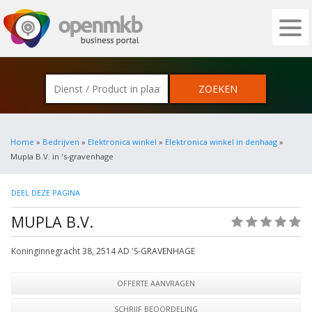
OPENMKB - DE ZAKELIJKE PORTAL VOOR
Home
»
Bedrijven
»
Elektronica winkel
»
Elektronica winkel in denhaag
»
Mupla B.V. in 's-gravenhage
DEEL DEZE PAGINA
MUPLA B.V.
(0)
Koninginnegracht 38
,
2514 AD
'S-GRAVENHAGE
OFFERTE AANVRAGEN
SCHRIJF BEOORDELING