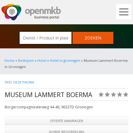
OPENMKB - DE ZAKELIJKE PORTAL VOOR
Home
»
Bedrijven
»
Hotel
»
Hotel in groningen
» Museum Lammert Boerma
in Groningen
DEEL DEZE PAGINA
MUSEUM LAMMERT BOERMA
(0)
Borgercompagniesterweg 44-46
,
9632TD
Groningen
OFFERTE AANVRAGEN
SCHRIJF BEOORDELING