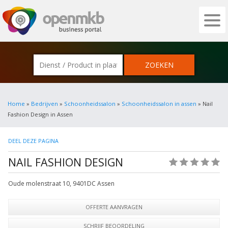
OPENMKB - DE ZAKELIJKE PORTAL VOOR
Home
»
Bedrijven
»
Schoonheidssalon
»
Schoonheidssalon in assen
» Nail
Fashion Design in Assen
DEEL DEZE PAGINA
NAIL FASHION DESIGN
(0)
Oude molenstraat 10
,
9401DC
Assen
OFFERTE AANVRAGEN
SCHRIJF BEOORDELING