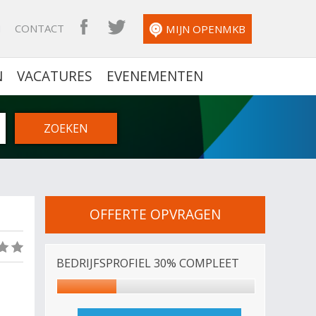
N
CONTACT
OPENMKB FACEBOOK
OPENMKB TWITTER
MIJN OPENMKB
N
VACATURES
EVENEMENTEN
OFFERTE OPVRAGEN
(0)
BEDRIJFSPROFIEL 30% COMPLEET