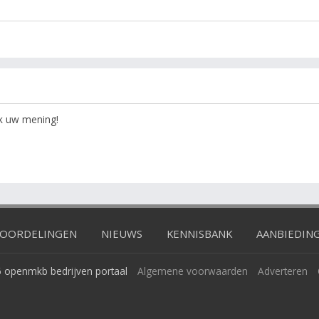
ok uw mening!
OORDELINGEN
NIEUWS
KENNISBANK
AANBIEDIN
 openmkb bedrijven portaal
Algemene voorwaarden
Adverteren