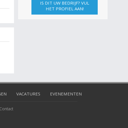
IS DIT UW BEDRIJF? VUL
HET PROFIEL AAN!
GEN
VACATURES
EVENEMENTEN
Contact