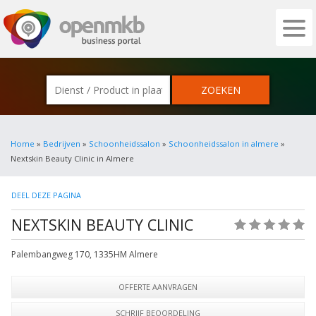
OPENMKB - DE ZAKELIJKE PORTAL VOOR
Home
»
Bedrijven
»
Schoonheidssalon
»
Schoonheidssalon in almere
»
Nextskin Beauty Clinic in Almere
DEEL DEZE PAGINA
NEXTSKIN BEAUTY CLINIC
(0)
Palembangweg 170
,
1335HM
Almere
OFFERTE AANVRAGEN
SCHRIJF BEOORDELING