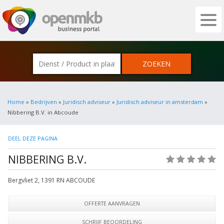
OPENMKB - DE ZAKELIJKE PORTAL VOOR
Home
»
Bedrijven
»
Juridisch adviseur
»
Juridisch adviseur in amsterdam
»
Nibbering B.V. in Abcoude
DEEL DEZE PAGINA
NIBBERING B.V.
(0)
Bergvliet 2
,
1391 RN
ABCOUDE
OFFERTE AANVRAGEN
SCHRIJF BEOORDELING