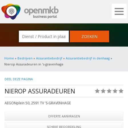
OPENMKB - DE ZAKELIJKE PORTAL VOOR
Home
»
Bedrijven
»
Assurantiebedrijf
»
Assurantiebedrijf in denhaag
»
Nierop Assuradeuren in 's-gravenhage
DEEL DEZE PAGINA
NIEROP ASSURADEUREN
(0)
AEGONplein 50
,
2591 TV
'S-GRAVENHAGE
OFFERTE AANVRAGEN
SCHRIJF BEOORDELING