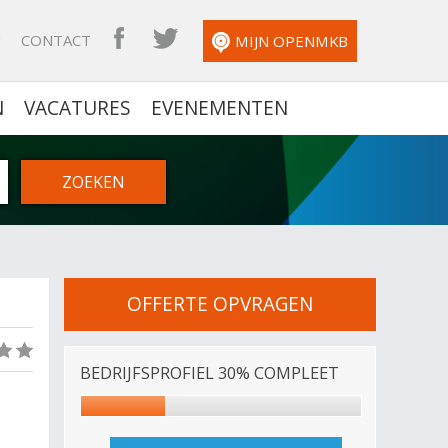
N
CONTACT
OPENMKB FACEBOOK
OPENMKB TWITTER
MIJN OPENMKB
N
VACATURES
EVENEMENTEN
OFFERTE OPVRAGEN
(0)
BEDRIJFSPROFIEL 30% COMPLEET