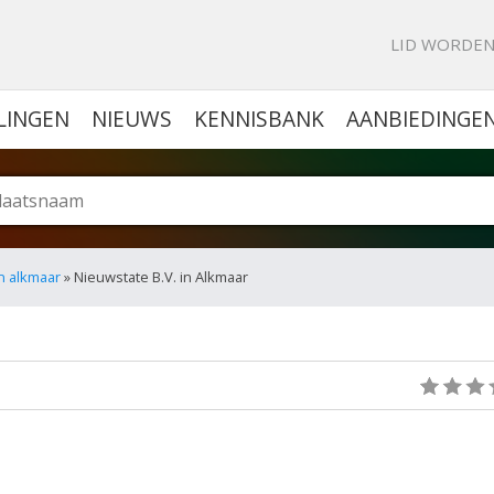
KE PORTAL VOOR BEDRIJVEN
LID WORDE
LINGEN
NIEUWS
KENNISBANK
AANBIEDINGE
in alkmaar
» Nieuwstate B.V. in Alkmaar