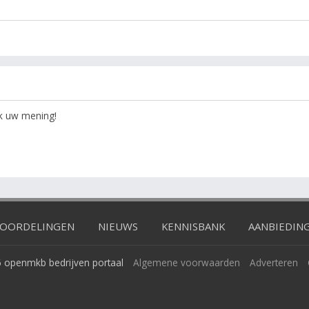
ok uw mening!
OORDELINGEN
NIEUWS
KENNISBANK
AANBIEDIN
 openmkb bedrijven portaal
Algemene voorwaarden
Adverteren