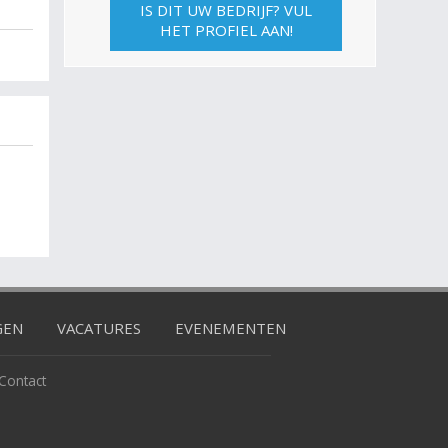
IS DIT UW BEDRIJF? VUL
HET PROFIEL AAN!
GEN
VACATURES
EVENEMENTEN
Contact