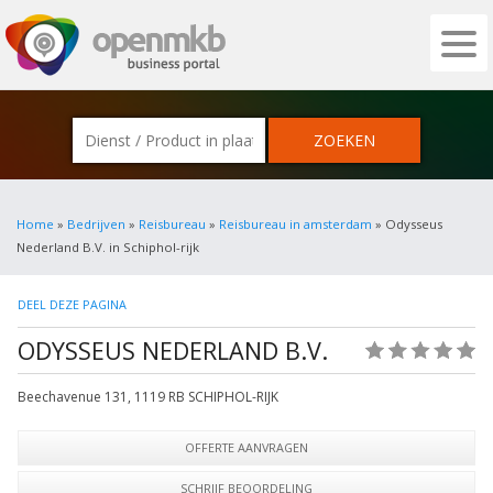
OPENMKB - DE ZAKELIJKE PORTAL VOOR
Home
»
Bedrijven
»
Reisbureau
»
Reisbureau in amsterdam
» Odysseus
Nederland B.V. in Schiphol-rijk
DEEL DEZE PAGINA
ODYSSEUS NEDERLAND B.V.
(0)
Beechavenue 131
,
1119 RB
SCHIPHOL-RIJK
OFFERTE AANVRAGEN
SCHRIJF BEOORDELING