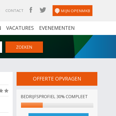
N
CONTACT
OPENMKB FACEBOOK
OPENMKB TWITTER
MIJN OPENMKB
N
VACATURES
EVENEMENTEN
OFFERTE OPVRAGEN
(0)
BEDRIJFSPROFIEL 30% COMPLEET