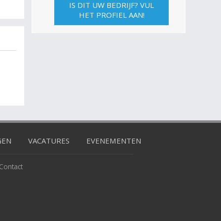
IS DIT UW BEDRIJF? VUL
HET PROFIEL AAN!
GEN
VACATURES
EVENEMENTEN
Contact