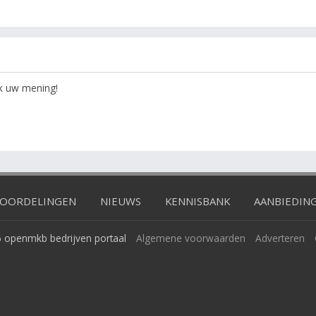
ok uw mening!
OORDELINGEN
NIEUWS
KENNISBANK
AANBIEDIN
 openmkb bedrijven portaal
Algemene voorwaarden
Adverteren