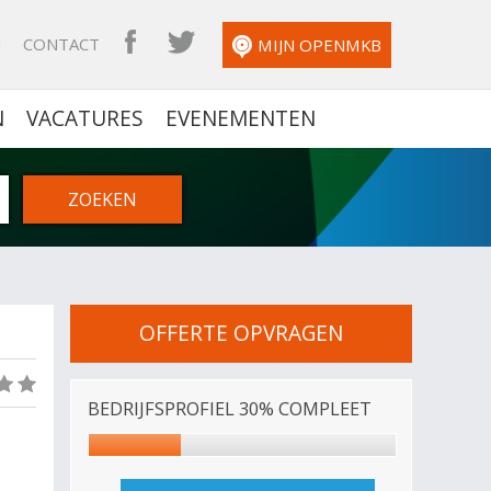
N
CONTACT
OPENMKB FACEBOOK
OPENMKB TWITTER
MIJN OPENMKB
N
VACATURES
EVENEMENTEN
OFFERTE OPVRAGEN
(0)
BEDRIJFSPROFIEL 30% COMPLEET