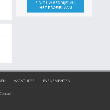
IS DIT UW BEDRIJF? VUL
HET PROFIEL AAN!
GEN
VACATURES
EVENEMENTEN
Contact