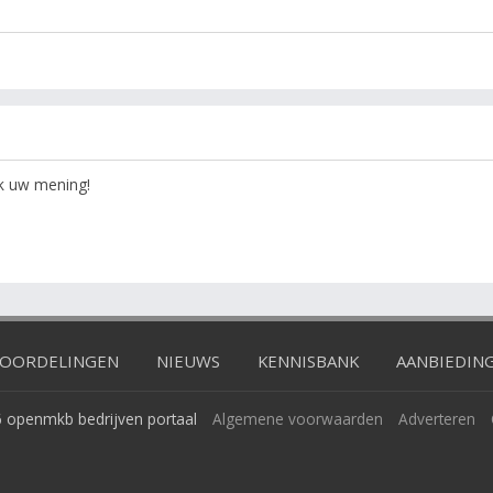
ok uw mening!
OORDELINGEN
NIEUWS
KENNISBANK
AANBIEDIN
 openmkb bedrijven portaal
Algemene voorwaarden
Adverteren