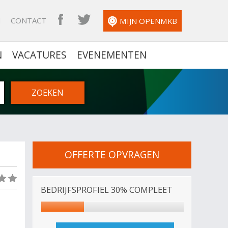
N
CONTACT
OPENMKB FACEBOOK
OPENMKB TWITTER
MIJN OPENMKB
N
VACATURES
EVENEMENTEN
OFFERTE OPVRAGEN
(0)
BEDRIJFSPROFIEL 30% COMPLEET