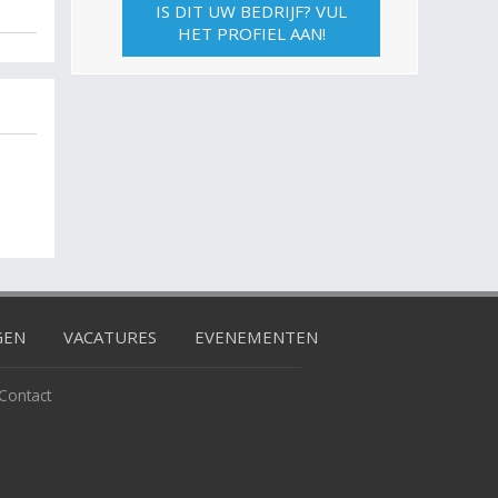
IS DIT UW BEDRIJF? VUL
HET PROFIEL AAN!
GEN
VACATURES
EVENEMENTEN
Contact