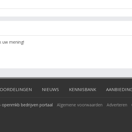
ok uw mening!
OORDELINGEN
NIEUWS
KENNISBANK
AANBIEDIN
 openmkb bedrijven portaal
Algemene voorwaarden
Adverteren