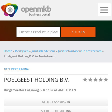
OPENMKB - DE ZAKELIJKE PORTAL VOOR
Home
»
Bedrijven
»
Juridisch adviseur
»
Juridisch adviseur in amsterdam
»
Poelgeest Holding B.V. in Amstelveen
DEEL DEZE PAGINA
POELGEEST HOLDING B.V.
(0)
Burgemeester Colijnweg 6- 8
,
1182 AL
AMSTELVEEN
OFFERTE AANVRAGEN
SCHRIJF BEOORDELING