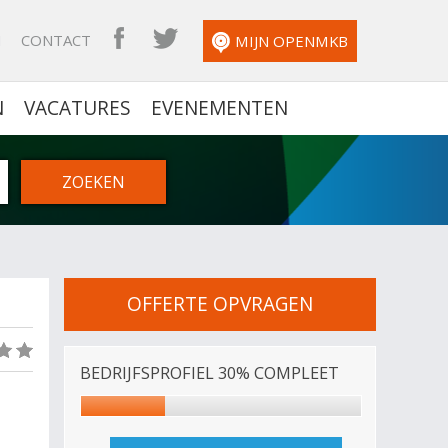
N
CONTACT
OPENMKB FACEBOOK
OPENMKB TWITTER
MIJN OPENMKB
N
VACATURES
EVENEMENTEN
OFFERTE OPVRAGEN
(0)
BEDRIJFSPROFIEL 30% COMPLEET