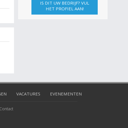
IS DIT UW BEDRIJF? VUL
HET PROFIEL AAN!
GEN
VACATURES
EVENEMENTEN
Contact