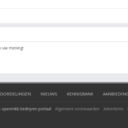
ok uw mening!
OORDELINGEN
NIEUWS
KENNISBANK
AANBIEDIN
 openmkb bedrijven portaal
Algemene voorwaarden
Adverteren