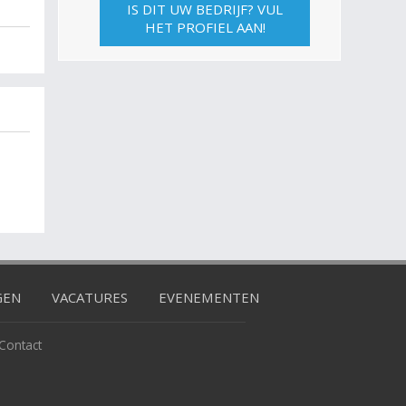
IS DIT UW BEDRIJF? VUL
HET PROFIEL AAN!
GEN
VACATURES
EVENEMENTEN
Contact