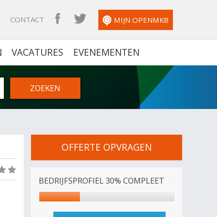
N
CONTACT
OPENMKB FACEBOOK
OPENMKB TWITTER
MIJN OPENMKB
N
VACATURES
EVENEMENTEN
OFFERTE OPVRAGEN
(0)
BEDRIJFSPROFIEL 30% COMPLEET