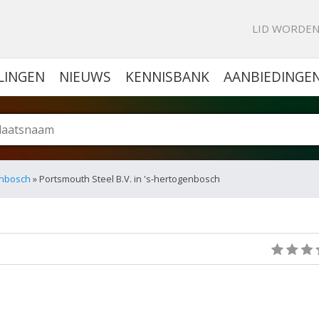
KE PORTAL VOOR BEDRIJVEN
LID WORDE
LINGEN
NIEUWS
KENNISBANK
AANBIEDINGE
denbosch
» Portsmouth Steel B.V. in 's-hertogenbosch