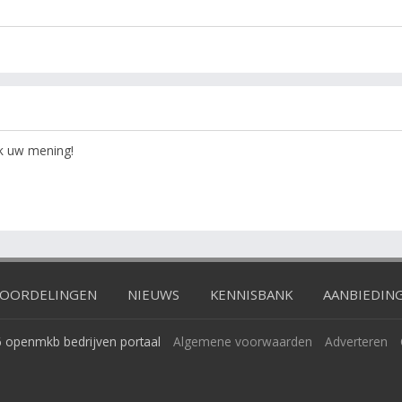
ok uw mening!
OORDELINGEN
NIEUWS
KENNISBANK
AANBIEDIN
 openmkb bedrijven portaal
Algemene voorwaarden
Adverteren