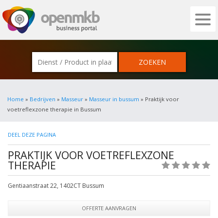
OPENMKB - DE ZAKELIJKE PORTAL VOOR
Home
»
Bedrijven
»
Masseur
»
Masseur in bussum
» Praktijk voor
voetreflexzone therapie in Bussum
DEEL DEZE PAGINA
PRAKTIJK VOOR VOETREFLEXZONE
THERAPIE
(0)
Gentiaanstraat 22
,
1402CT
Bussum
OFFERTE AANVRAGEN