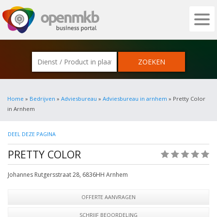
OPENMKB - DE ZAKELIJKE PORTAL VOOR
Home
»
Bedrijven
»
Adviesbureau
»
Adviesbureau in arnhem
» Pretty Color
in Arnhem
DEEL DEZE PAGINA
PRETTY COLOR
(0)
Johannes Rutgersstraat 28
,
6836HH
Arnhem
OFFERTE AANVRAGEN
SCHRIJF BEOORDELING