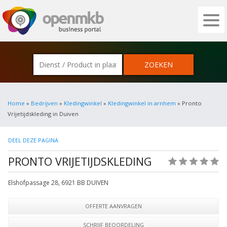
OPENMKB - DE ZAKELIJKE PORTAL VOOR
Home
»
Bedrijven
»
Kledingwinkel
»
Kledingwinkel in arnhem
» Pronto
Vrijetijdskleding in Duiven
DEEL DEZE PAGINA
PRONTO VRIJETIJDSKLEDING
(0)
Elshofpassage 28
,
6921 BB
DUIVEN
OFFERTE AANVRAGEN
SCHRIJF BEOORDELING