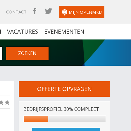
N
CONTACT
OPENMKB FACEBOOK
OPENMKB TWITTER
MIJN OPENMKB
N
VACATURES
EVENEMENTEN
OFFERTE OPVRAGEN
(0)
BEDRIJFSPROFIEL 30% COMPLEET