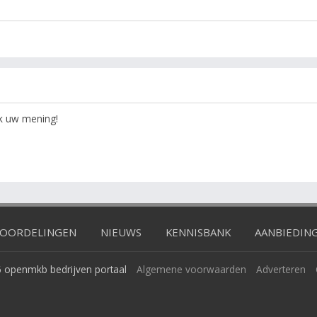
ok uw mening!
OORDELINGEN
NIEUWS
KENNISBANK
AANBIEDIN
 openmkb bedrijven portaal
Algemene voorwaarden
Adverteren