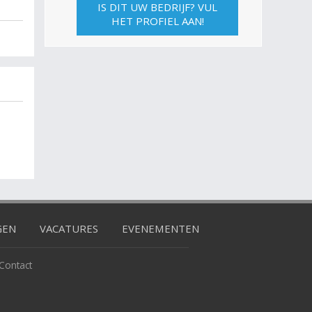
IS DIT UW BEDRIJF? VUL
HET PROFIEL AAN!
GEN
VACATURES
EVENEMENTEN
Contact