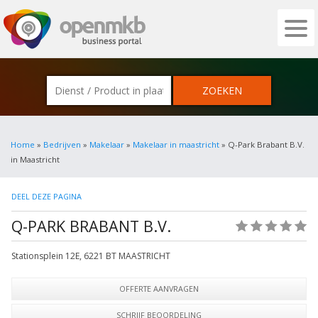
OPENMKB - DE ZAKELIJKE PORTAL VOOR
Home
»
Bedrijven
»
Makelaar
»
Makelaar in maastricht
» Q-Park Brabant B.V.
in Maastricht
DEEL DEZE PAGINA
Q-PARK BRABANT B.V.
(0)
Stationsplein 12E
,
6221 BT
MAASTRICHT
OFFERTE AANVRAGEN
SCHRIJF BEOORDELING