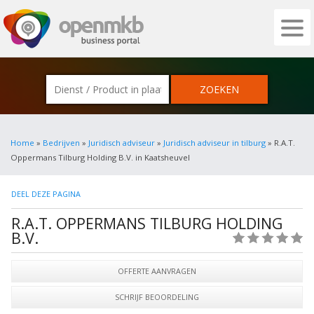
OPENMKB - DE ZAKELIJKE PORTAL VOOR
Home
»
Bedrijven
»
Juridisch adviseur
»
Juridisch adviseur in tilburg
» R.A.T.
Oppermans Tilburg Holding B.V. in Kaatsheuvel
DEEL DEZE PAGINA
R.A.T. OPPERMANS TILBURG HOLDING
B.V.
(0)
OFFERTE AANVRAGEN
SCHRIJF BEOORDELING