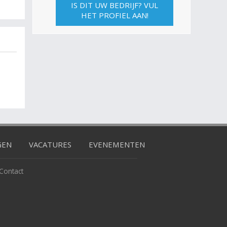
IS DIT UW BEDRIJF? VUL
HET PROFIEL AAN!
GEN
VACATURES
EVENEMENTEN
Contact