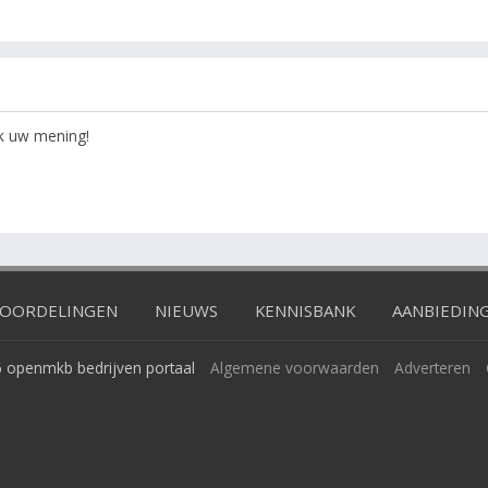
ok uw mening!
OORDELINGEN
NIEUWS
KENNISBANK
AANBIEDIN
 openmkb bedrijven portaal
Algemene voorwaarden
Adverteren