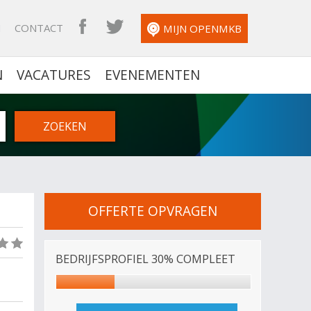
N
CONTACT
OPENMKB FACEBOOK
OPENMKB TWITTER
MIJN OPENMKB
N
VACATURES
EVENEMENTEN
OFFERTE OPVRAGEN
(0)
BEDRIJFSPROFIEL 30% COMPLEET