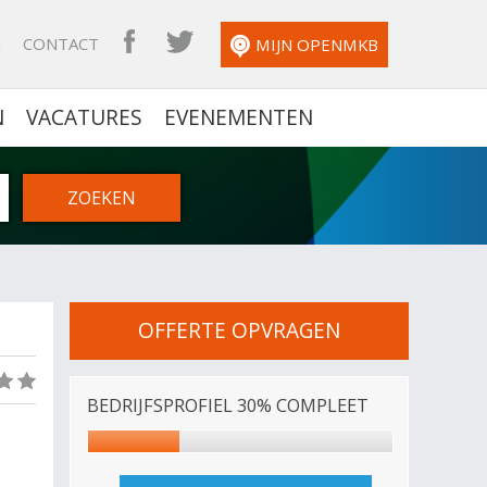
N
CONTACT
OPENMKB FACEBOOK
OPENMKB TWITTER
MIJN OPENMKB
N
VACATURES
EVENEMENTEN
OFFERTE OPVRAGEN
(0)
BEDRIJFSPROFIEL 30% COMPLEET