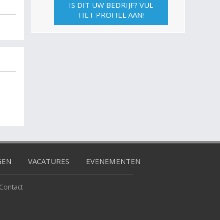
IS DIT UW BEDRIJF? VUL
HET PROFIEL AAN!
GEN
VACATURES
EVENEMENTEN
Contact