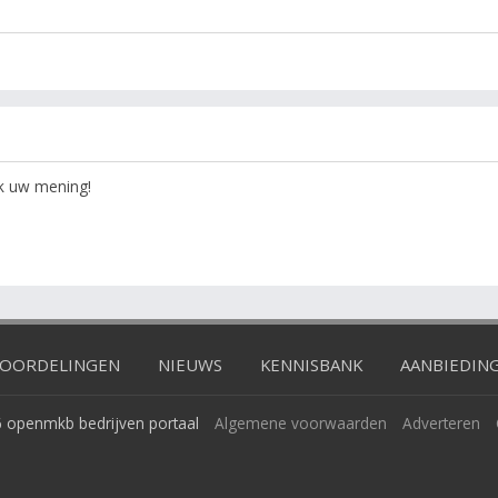
ok uw mening!
OORDELINGEN
NIEUWS
KENNISBANK
AANBIEDIN
 openmkb bedrijven portaal
Algemene voorwaarden
Adverteren