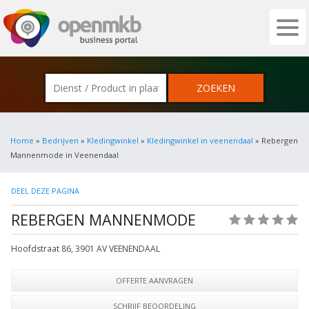
OPENMKB - DE ZAKELIJKE PORTAL VOOR
Home
»
Bedrijven
»
Kledingwinkel
»
Kledingwinkel in veenendaal
» Rebergen
Mannenmode in Veenendaal
DEEL DEZE PAGINA
REBERGEN MANNENMODE
(0)
Hoofdstraat 86
,
3901 AV
VEENENDAAL
OFFERTE AANVRAGEN
SCHRIJF BEOORDELING