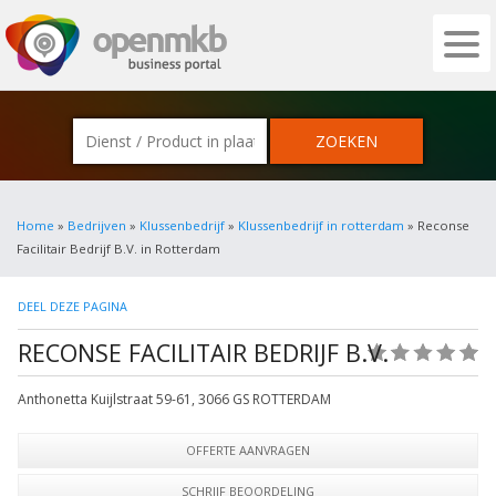
OPENMKB - DE ZAKELIJKE PORTAL VOOR
Home
»
Bedrijven
»
Klussenbedrijf
»
Klussenbedrijf in rotterdam
» Reconse
Facilitair Bedrijf B.V. in Rotterdam
DEEL DEZE PAGINA
RECONSE FACILITAIR BEDRIJF B.V.
(0)
Anthonetta Kuijlstraat 59-61
,
3066 GS
ROTTERDAM
OFFERTE AANVRAGEN
SCHRIJF BEOORDELING