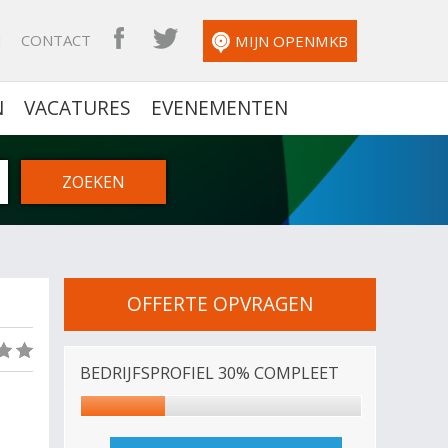
N
CONTACT
OPENMKB FACEBOOK
OPENMKB TWITTER
MIJN OPENMKB
N
VACATURES
EVENEMENTEN
OFFERTE OPVRAGEN
(0)
BEDRIJFSPROFIEL 30% COMPLEET