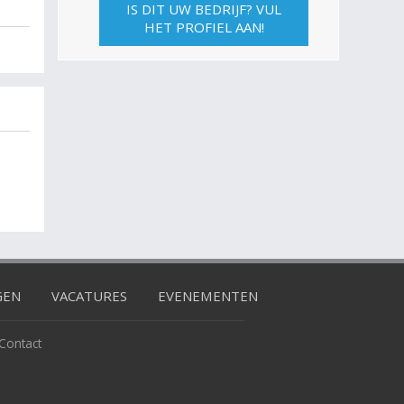
IS DIT UW BEDRIJF? VUL
HET PROFIEL AAN!
GEN
VACATURES
EVENEMENTEN
Contact