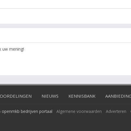
ok uw mening!
OORDELINGEN
NIEUWS
KENNISBANK
AANBIEDIN
 openmkb bedrijven portaal
Algemene voorwaarden
Adverteren