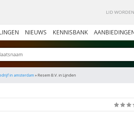
KE PORTAL VOOR BEDRIJVEN
LID WORDE
LINGEN
NIEUWS
KENNISBANK
AANBIEDINGE
drijf in amsterdam
» Resem B.V. in Lijnden