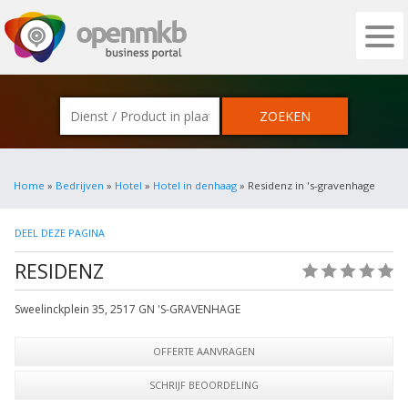
OPENMKB - DE ZAKELIJKE PORTAL VOOR
Home
»
Bedrijven
»
Hotel
»
Hotel in denhaag
» Residenz in 's-gravenhage
DEEL DEZE PAGINA
RESIDENZ
(0)
Sweelinckplein 35
,
2517 GN
'S-GRAVENHAGE
OFFERTE AANVRAGEN
SCHRIJF BEOORDELING