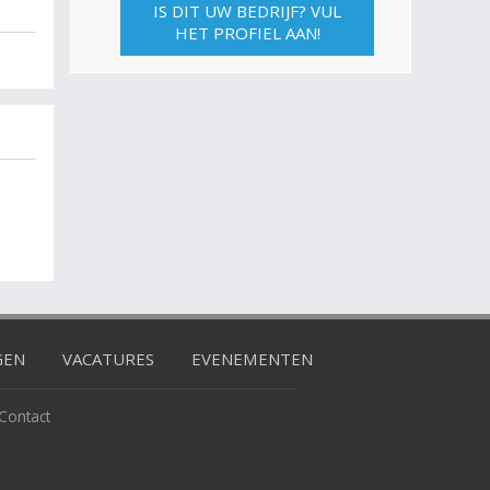
IS DIT UW BEDRIJF? VUL
HET PROFIEL AAN!
GEN
VACATURES
EVENEMENTEN
Contact