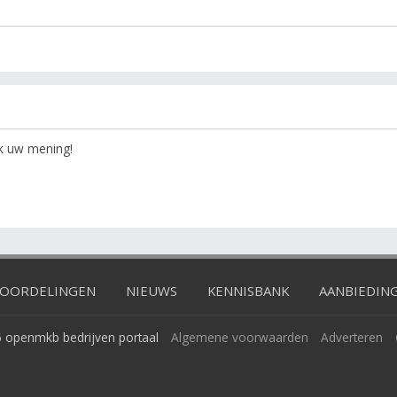
ok uw mening!
OORDELINGEN
NIEUWS
KENNISBANK
AANBIEDIN
 openmkb bedrijven portaal
Algemene voorwaarden
Adverteren