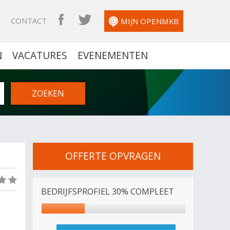
N
CONTACT
OPENMKB FACEBOOK
OPENMKB TWITTER
MIJN OPENMKB
N
VACATURES
EVENEMENTEN
OFFERTE OPVRAGEN
(0)
BEDRIJFSPROFIEL 30% COMPLEET