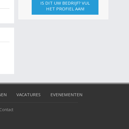
IS DIT UW BEDRIJF? VUL
HET PROFIEL AAN!
GEN
VACATURES
EVENEMENTEN
Contact