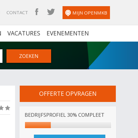
N
CONTACT
OPENMKB FACEBOOK
OPENMKB TWITTER
MIJN OPENMKB
N
VACATURES
EVENEMENTEN
OFFERTE OPVRAGEN
(0)
BEDRIJFSPROFIEL 30% COMPLEET