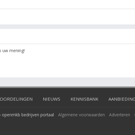
ok uw mening!
OORDELINGEN
NIEUWS
KENNISBANK
AANBIEDIN
 openmkb bedrijven portaal
Algemene voorwaarden
Adverteren