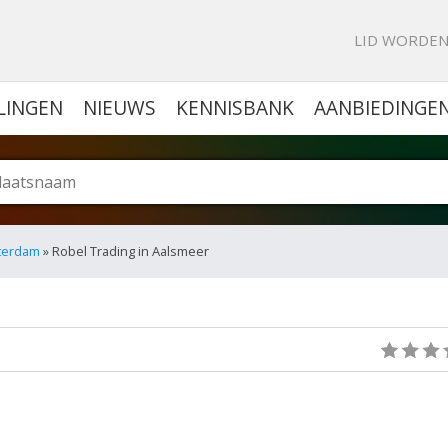
KE PORTAL VOOR BEDRIJVEN
LID WORDE
LINGEN
NIEUWS
KENNISBANK
AANBIEDINGE
sterdam
» Robel Trading in Aalsmeer