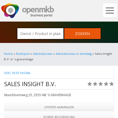
OPENMKB - DE ZAKELIJKE PORTAL VOOR
Home
»
Bedrijven
»
Adviesbureau
»
Adviesbureau in denhaag
» Sales Insight
B.V. in 's-gravenhage
DEEL DEZE PAGINA
SALES INSIGHT B.V.
(0)
Muurbloemweg 25
,
2555 NB
'S-GRAVENHAGE
OFFERTE AANVRAGEN
SCHRIJF BEOORDELING