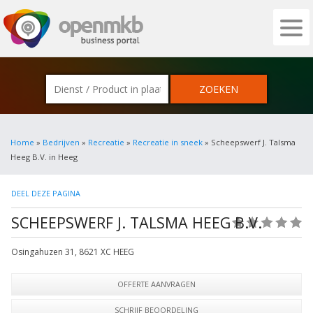
OPENMKB - DE ZAKELIJKE PORTAL VOOR
Home
»
Bedrijven
»
Recreatie
»
Recreatie in sneek
» Scheepswerf J. Talsma
Heeg B.V. in Heeg
DEEL DEZE PAGINA
SCHEEPSWERF J. TALSMA HEEG B.V.
(0)
Osingahuzen 31
,
8621 XC
HEEG
OFFERTE AANVRAGEN
SCHRIJF BEOORDELING