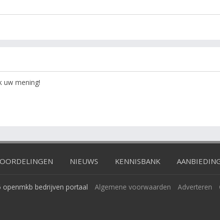
ok uw mening!
OORDELINGEN
NIEUWS
KENNISBANK
AANBIEDIN
 openmkb bedrijven portaal
Algemene voorwaarden
Adverteren