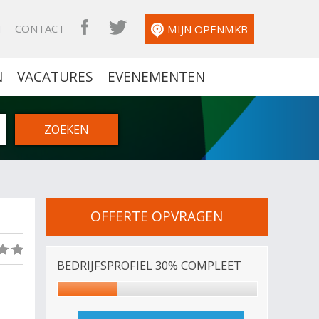
N
CONTACT
OPENMKB FACEBOOK
OPENMKB TWITTER
MIJN OPENMKB
N
VACATURES
EVENEMENTEN
OFFERTE OPVRAGEN
(0)
BEDRIJFSPROFIEL 30% COMPLEET