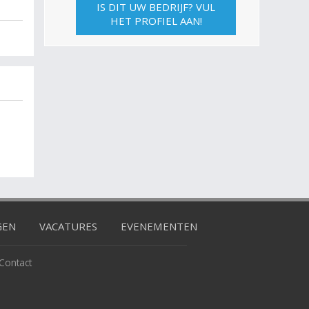
IS DIT UW BEDRIJF? VUL
HET PROFIEL AAN!
GEN
VACATURES
EVENEMENTEN
Contact