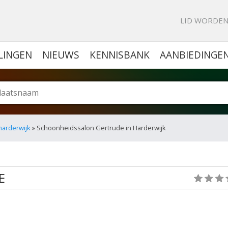
KE PORTAL VOOR BEDRIJVEN
LID WORDE
LINGEN
NIEUWS
KENNISBANK
AANBIEDINGE
harderwijk
» Schoonheidssalon Gertrude in Harderwijk
E