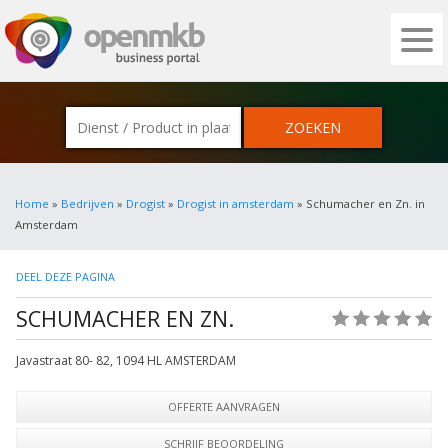
OPENMKB - DE ZAKELIJKE PORTAL VOOR
Home
»
Bedrijven
»
Drogist
»
Drogist in amsterdam
» Schumacher en Zn. in
Amsterdam
DEEL DEZE PAGINA
SCHUMACHER EN ZN.
(0)
Javastraat 80- 82
,
1094 HL
AMSTERDAM
OFFERTE AANVRAGEN
SCHRIJF BEOORDELING