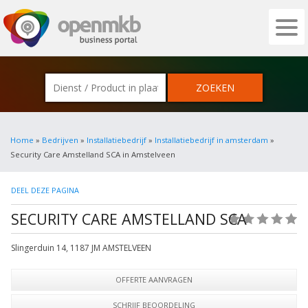
OPENMKB - DE ZAKELIJKE PORTAL VOOR
Home
»
Bedrijven
»
Installatiebedrijf
»
Installatiebedrijf in amsterdam
»
Security Care Amstelland SCA in Amstelveen
DEEL DEZE PAGINA
SECURITY CARE AMSTELLAND SCA
(0)
Slingerduin 14
,
1187 JM
AMSTELVEEN
OFFERTE AANVRAGEN
SCHRIJF BEOORDELING