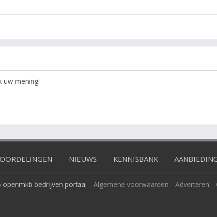
ok uw mening!
OORDELINGEN
NIEUWS
KENNISBANK
AANBIEDIN
 openmkb bedrijven portaal
Algemene voorwaarden
Adverteren