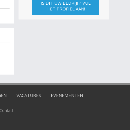
IS DIT UW BEDRIJF? VUL
HET PROFIEL AAN!
GEN
VACATURES
EVENEMENTEN
Contact