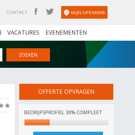
N
CONTACT
OPENMKB FACEBOOK
OPENMKB TWITTER
MIJN OPENMKB
N
VACATURES
EVENEMENTEN
OFFERTE OPVRAGEN
(0)
BEDRIJFSPROFIEL 30% COMPLEET