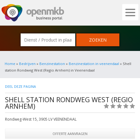
OPENMKB - DE ZAKELIJKE PORTAL VOOR
Home
»
Bedrijven
»
Benzinestation
»
Benzinestation in veenendaal
» Shell
station Rondweg West (Regio Arnhem) in Veenendaal
DEEL DEZE PAGINA
SHELL STATION RONDWEG WEST (REGIO
ARNHEM)
(0)
Rondweg-West 15
,
3905 LV
VEENENDAAL
OFFERTE AANVRAGEN