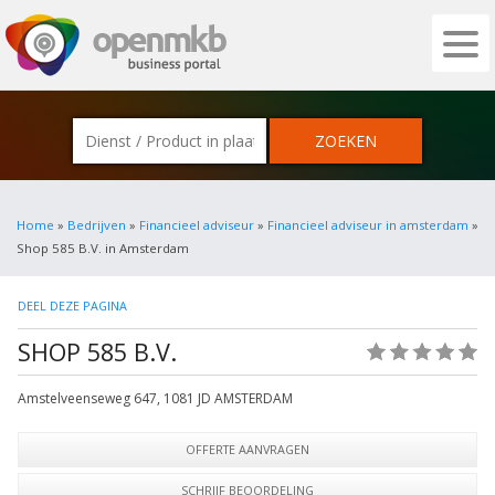
OPENMKB - DE ZAKELIJKE PORTAL VOOR
Home
»
Bedrijven
»
Financieel adviseur
»
Financieel adviseur in amsterdam
»
Shop 585 B.V. in Amsterdam
DEEL DEZE PAGINA
SHOP 585 B.V.
(0)
Amstelveenseweg 647
,
1081 JD
AMSTERDAM
OFFERTE AANVRAGEN
SCHRIJF BEOORDELING