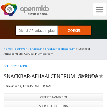
OPENMKB - DE ZAKELIJKE PORTAL VOOR
Home
»
Bedrijven
»
Snackbar
»
Snackbar in amsterdam
» Snackbar-
Afhaalcentrum 'Garuda' in Amsterdam
DEEL DEZE PAGINA
SNACKBAR-AFHAALCENTRUM 'GARUDA'
(0)
Parlevinker 4
,
1034 PZ
AMSTERDAM
OFFERTE AANVRAGEN
SCHRIJF BEOORDELING