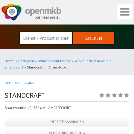
OPENMKB - DE ZAKELIJKE PORTAL VOOR
Home
»
Bedrijven
»
Winkelinricht bedrijf
»
Winkelinricht bedrijf in
amersfoort
» Standcraft in Amersfoort
DEEL DEZE PAGINA
STANDCRAFT
(0)
Spaceshuttle 12
,
3824 ML
AMERSFOORT
OFFERTE AANVRAGEN
SCHRIJF BEOORDELING