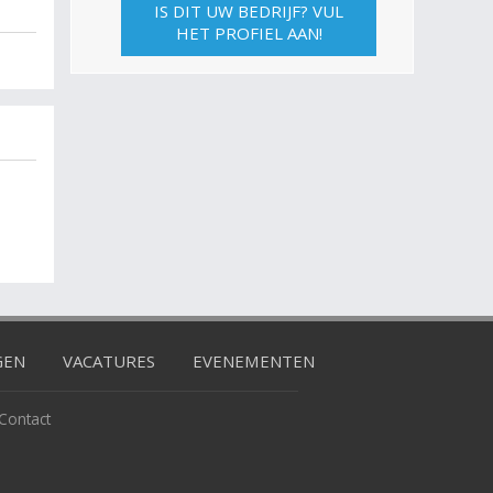
IS DIT UW BEDRIJF? VUL
HET PROFIEL AAN!
GEN
VACATURES
EVENEMENTEN
Contact