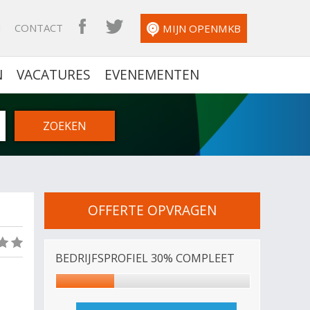
N
CONTACT
OPENMKB FACEBOOK
OPENMKB TWITTER
MIJN OPENMKB
N
VACATURES
EVENEMENTEN
OFFERTE OPVRAGEN
(0)
BEDRIJFSPROFIEL 30% COMPLEET