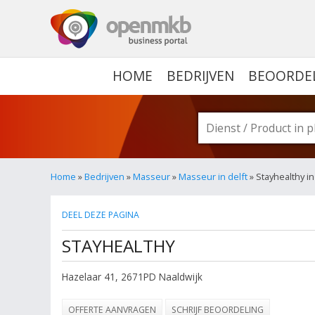
OPENMKB - DE ZAKELIJ
HOME
BEDRIJVEN
BEOORDE
Home
»
Bedrijven
»
Masseur
»
Masseur in delft
» Stayhealthy in
DEEL DEZE PAGINA
STAYHEALTHY
Hazelaar 41
,
2671PD
Naaldwijk
OFFERTE AANVRAGEN
SCHRIJF BEOORDELING