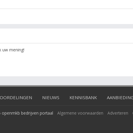
ok uw mening!
OORDELINGEN
NIEUWS
KENNISBANK
AANBIEDIN
 openmkb bedrijven portaal
Algemene voorwaarden
Adverteren